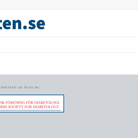
fdmoten.se drivs av