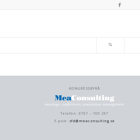
KONGRESSBYRÅ
Telefon: 0707 – 700 297
E-post:
sfd@meaconsulting.se