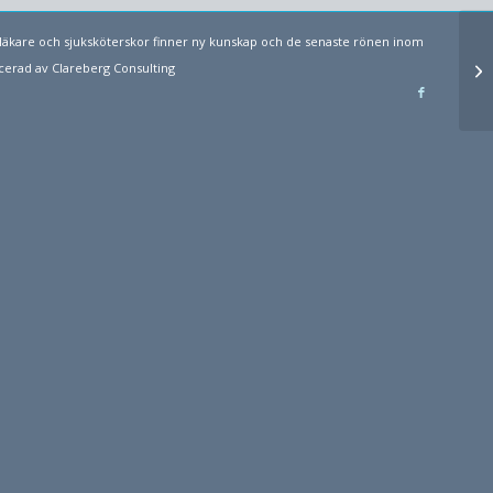
läkare och sjuksköterskor finner ny kunskap och de senaste rönen inom
Ce
ucerad av
Clareberg Consulting
re