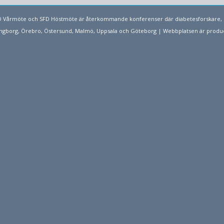
SFD Vårmöte och SFD Höstmöte är återkommande konferenser där diabetesforskare, 
elsingborg, Örebro, Östersund, Malmö, Uppsala och Göteborg | Webbplatsen är prod