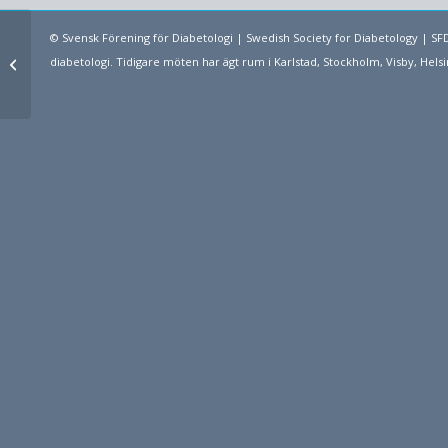
© Svensk Förening för Diabetologi | Swedish Society for Diabetology | 
Nyanlända barn och ungdomar med
diabetologi. Tidigare möten har ägt rum i Karlstad, Stockholm, Visby, H
typ 1 diabetes