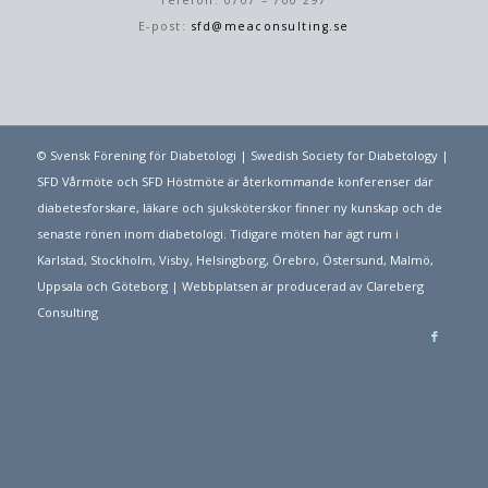
Telefon: 0707 – 700 297
E-post:
sfd@meaconsulting.se
© Svensk Förening för Diabetologi | Swedish Society for Diabetology |
SFD Vårmöte och SFD Höstmöte är återkommande konferenser där
diabetesforskare, läkare och sjuksköterskor finner ny kunskap och de
senaste rönen inom diabetologi. Tidigare möten har ägt rum i
Karlstad, Stockholm, Visby, Helsingborg, Örebro, Östersund, Malmö,
Uppsala och Göteborg | Webbplatsen är producerad av
Clareberg
Consulting