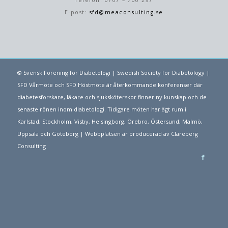
Telefon: 0707 – 700 297
E-post:
sfd@meaconsulting.se
© Svensk Förening för Diabetologi | Swedish Society for Diabetology |
SFD Vårmöte och SFD Höstmöte är återkommande konferenser där
diabetesforskare, läkare och sjuksköterskor finner ny kunskap och de
senaste rönen inom diabetologi. Tidigare möten har ägt rum i
Karlstad, Stockholm, Visby, Helsingborg, Örebro, Östersund, Malmö,
Uppsala och Göteborg | Webbplatsen är producerad av
Clareberg
Consulting