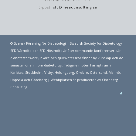
Telefon: 0707 – 700 297
E-post:
sfd@meaconsulting.se
© Svensk Förening för Diabetologi | Swedish Society for Diabetology |
SFD Vårmöte och SFD Höstmöte är återkommande konferenser där
diabetesforskare, läkare och sjuksköterskor finner ny kunskap och de
senaste rönen inom diabetologi. Tidigare möten har ägt rum i
Karlstad, Stockholm, Visby, Helsingborg, Örebro, Östersund, Malmö,
Uppsala och Göteborg | Webbplatsen är producerad av
Clareberg
Consulting