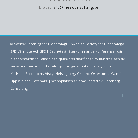
Telefon: 0707 – 700 297
E-post:
sfd@meaconsulting.se
© Svensk Förening för Diabetologi | Swedish Society for Diabetology |
SFD Vårmöte och SFD Höstmöte är återkommande konferenser där
diabetesforskare, läkare och sjuksköterskor finner ny kunskap och de
senaste rönen inom diabetologi. Tidigare möten har ägt rum i
Karlstad, Stockholm, Visby, Helsingborg, Örebro, Östersund, Malmö,
Uppsala och Göteborg | Webbplatsen är producerad av
Clareberg
Consulting