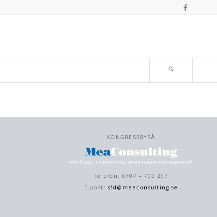
KONGRESSBYRÅ
Telefon: 0707 – 700 297
E-post:
sfd@meaconsulting.se