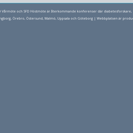
SFD Vårmöte och SFD Höstmöte är återkommande konferenser där diabetesforskare, 
elsingborg, Örebro, Östersund, Malmö, Uppsala och Göteborg | Webbplatsen är prod