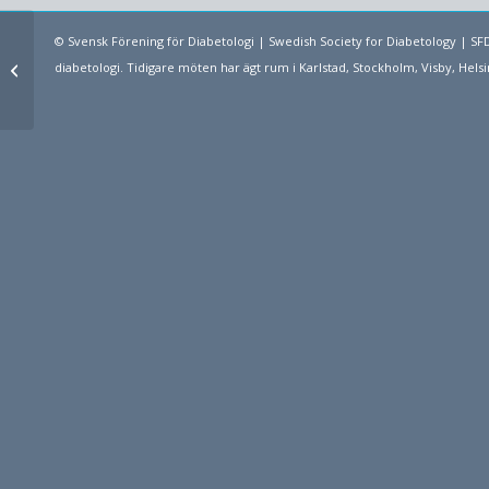
© Svensk Förening för Diabetologi | Swedish Society for Diabetology | 
Diabetesenkäten, samlade
erfarenheter efter 2 års
diabetologi. Tidigare möten har ägt rum i Karlstad, Stockholm, Visby, H
användning i diabetesv...