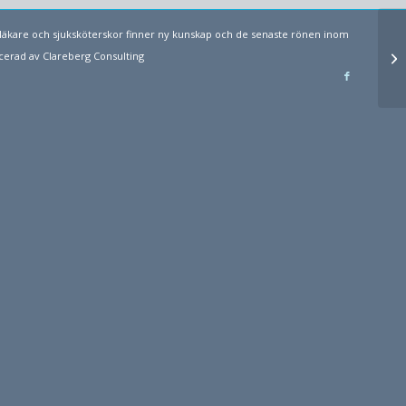
läkare och sjuksköterskor finner ny kunskap och de senaste rönen inom
Li
ucerad av
Clareberg Consulting
di
va