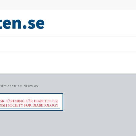
fdmoten.se drivs av